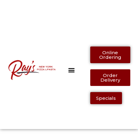
Order Online
410-
Online
Ordering
Order
Delivery
Specials